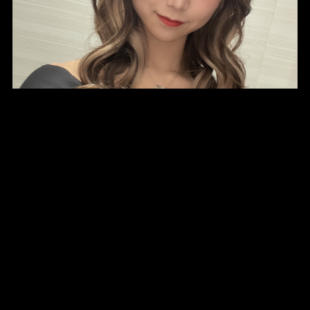
Club Now
天使 みう