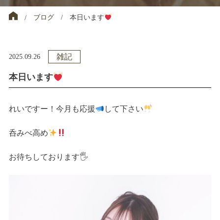
ブログ
本日います
雑記
2025.09.26
本日います
れいですー！今月も応援
して下さい
呑みべ高め
お待ちしております🖐️