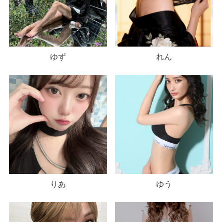
ゆず
れん
りあ
ゆう